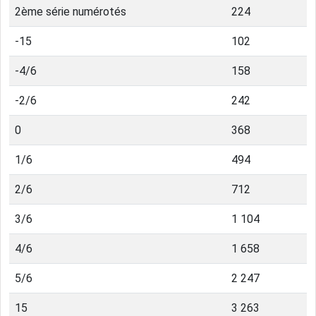
2ème série numérotés
224
-15
102
-4/6
158
-2/6
242
0
368
1/6
494
2/6
712
3/6
1 104
4/6
1 658
5/6
2 247
15
3 263