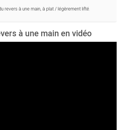
 revers à une main, à plat / légèrement lifté.
evers à une main en vidéo