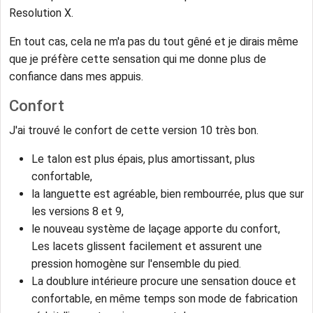
Resolution X.
En tout cas, cela ne m'a pas du tout gêné et je dirais même
que je préfère cette sensation qui me donne plus de
confiance dans mes appuis.
Confort
J'ai trouvé le confort de cette version 10 très bon.
Le talon est plus épais, plus amortissant, plus
confortable,
la languette est agréable, bien rembourrée, plus que sur
les versions 8 et 9,
le nouveau système de laçage apporte du confort,
Les lacets glissent facilement et assurent une
pression homogène sur l'ensemble du pied.
La doublure intérieure procure une sensation douce et
confortable, en même temps son mode de fabrication