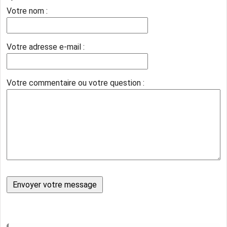
Votre nom :
Votre adresse e-mail :
Votre commentaire ou votre question :