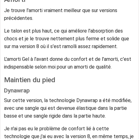
Je trouve l'amorti vraiment meilleur que sur versions
précédentes.
Le talon est plus haut, ce qui améliore l'absorption des
chocs et je le trouve nettement plus ferme et solide que
sur ma version 8 où il s'est ramolli assez rapidement.
L'amorti Gel à l'avant donne du confort et de l'amorti, c'est
indispensable selon moi pour un amorti de qualité.
Maintien du pied
Dynawrap
Sur cette version, la technologie Dynawrap a été modifiée,
avec une sangle qui est devenue élastique dans la partie
basse et une sangle rigide dans la partie haute.
Je n'ai pas eu le problème de confort lié à cette
technologie que j'ai eu avec la version 8, en même temps, je