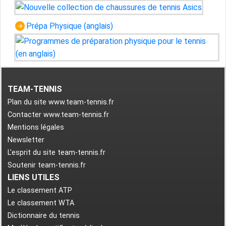
Prépa Physique (anglais)
TEAM-TENNIS
Plan du site www.team-tennis.fr
Contacter www.team-tennis.fr
Mentions légales
Newsletter
L'esprit du site team-tennis.fr
Soutenir team-tennis.fr
LIENS UTILES
Le classement ATP
Le classement WTA
Dictionnaire du tennis