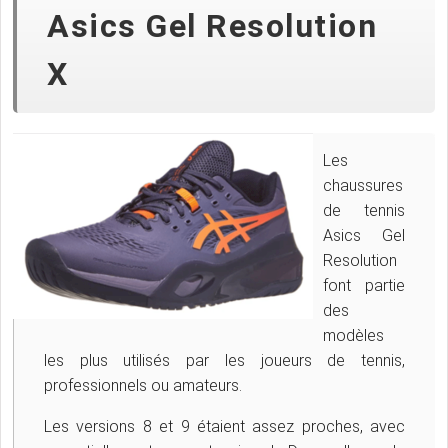
Asics Gel Resolution
X
Les
chaussures
de tennis
Asics Gel
Resolution
font partie
des
modèles
les plus utilisés par les joueurs de tennis,
professionnels ou amateurs.
Les versions 8 et 9 étaient assez proches, avec