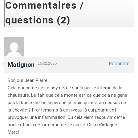
Commentaires /
questions (2)
Répondre
Matignon
26.02.2025
Bonjour Jean Pierre
Cela concerne cette asymétrie sur la partie interne de la
chaussure. Le fait que cela monte est ce que cela ne gêne
pas la boule de l'os le péroné je crois qui est au dessus de
la cheville ? Frottements à ce niveau là qui pourraient
provoquer une inflammation. Ou cela vient recouvrir cette
boule et cela déformerait cette partie. Cela m'intrigue.
Merci