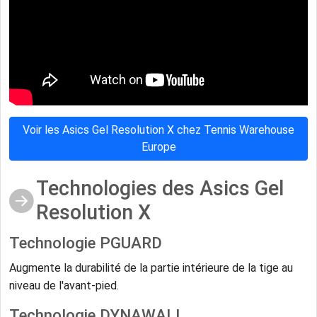
Voir les Asics Gel Resolution X chez Tennis Warehouse
Europe
Technologies des Asics Gel
Resolution X
Technologie PGUARD
Augmente la durabilité de la partie intérieure de la tige au
niveau de l'avant-pied.
Technologie DYNAWALL