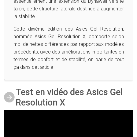
essentiellement une extension du Dynawall vers le
talon, cette structure latérale destinée à augmenter
la stabilité.
Cette dixième édition des Asics Gel Resolution,
nommée Asics Gel Resolution X, comporte selon
moi de nettes différences par rapport aux modèles
précédents, avec des améliorations importantes en
termes de confort et de stabilité, on parle de tout
ça dans cet article !
Test en vidéo des Asics Gel
Resolution X