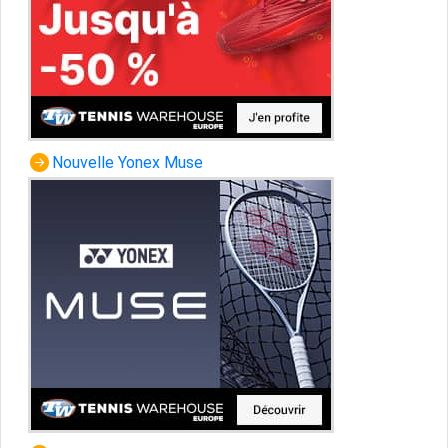
Nouvelle Yonex Muse