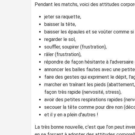
Pendant les matchs, voici des attitudes corpore
jeter sa raquette,
baisser la tête,
baisser les épaules et se voûter comme si o
regarder le sol,
souffler, soupirer (frustration),
râler (frustration),
répondre de façon hésitante à l'adversaire
annoncer les balles fautes avec une petite
faire des gestes qui expriment le dépit, l'
marcher en traînant les pieds (abattement,
façon très rapide (nervosité, stress),
avoir des petites respirations rapides (nerv
secouer la tête comme pour dire non (déco
et il y en a plein d'autres !
La très bonne nouvelle, c'est que l'on peut in
en se forçant à adopter des attitudes corporell