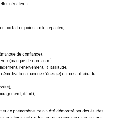
lles négatives :
n portait un poids sur les épaules,
 (manque de confiance),
 voix (manque de confiance),
agacement, l'énervement, la lassitude,
 démotivation, manque d'énergie) ou au contraire de
osité),
uragement, dépit),
verser ce phénomène, cela a été démontré par des études ;
es positives, cela a des répercussions positives sur nos