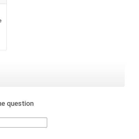
e
ne question