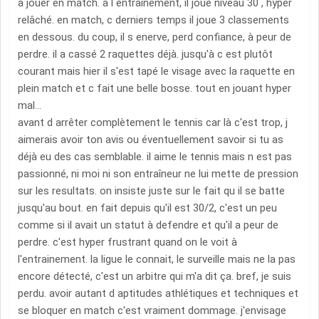
à jouer en match. a l entrainement, il joue niveau 30 , hyper
relâché. en match, c derniers temps il joue 3 classements
en dessous. du coup, il s enerve, perd confiance, à peur de
perdre. il a cassé 2 raquettes déjà. jusqu'à c est plutôt
courant mais hier il s'est tapé le visage avec la raquette en
plein match et c fait une belle bosse. tout en jouant hyper
mal...
avant d arrêter complètement le tennis car là c'est trop, j
aimerais avoir ton avis ou éventuellement savoir si tu as
déjà eu des cas semblable. il aime le tennis mais n est pas
passionné, ni moi ni son entraîneur ne lui mette de pression
sur les resultats. on insiste juste sur le fait qu il se batte
jusqu'au bout. en fait depuis qu'il est 30/2, c'est un peu
comme si il avait un statut à defendre et qu'il a peur de
perdre. c'est hyper frustrant quand on le voit à
l'entrainement. la ligue le connait, le surveille mais ne la pas
encore détecté, c'est un arbitre qui m'a dit ça. bref, je suis
perdu. avoir autant d aptitudes athlétiques et techniques et
se bloquer en match c'est vraiment dommage. j'envisage