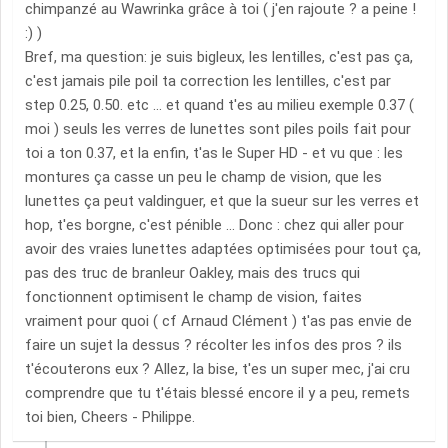
chimpanzé au Wawrinka grâce à toi ( j'en rajoute ? a peine !
:) )
Bref, ma question: je suis bigleux, les lentilles, c'est pas ça,
c'est jamais pile poil ta correction les lentilles, c'est par
step 0.25, 0.50. etc ... et quand t'es au milieu exemple 0.37 (
moi ) seuls les verres de lunettes sont piles poils fait pour
toi a ton 0.37, et la enfin, t'as le Super HD - et vu que : les
montures ça casse un peu le champ de vision, que les
lunettes ça peut valdinguer, et que la sueur sur les verres et
hop, t'es borgne, c'est pénible ... Donc : chez qui aller pour
avoir des vraies lunettes adaptées optimisées pour tout ça,
pas des truc de branleur Oakley, mais des trucs qui
fonctionnent optimisent le champ de vision, faites
vraiment pour quoi ( cf Arnaud Clément ) t'as pas envie de
faire un sujet la dessus ? récolter les infos des pros ? ils
t'écouterons eux ? Allez, la bise, t'es un super mec, j'ai cru
comprendre que tu t'étais blessé encore il y a peu, remets
toi bien, Cheers - Philippe.